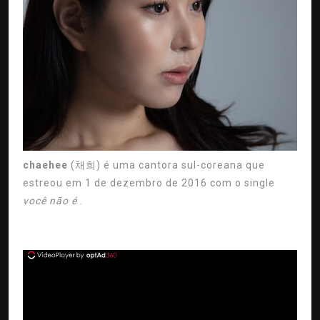
chaehee
(채희) é uma cantora sul-coreana que
estreou em 1 de dezembro de 2016 com o single
você não é
.