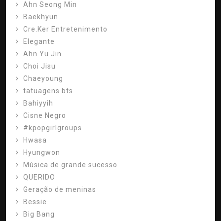
Ahn Seong Min
Baekhyun
Cre.Ker Entretenimento
Elegante
Ahn Yu Jin
Choi Jisu
Chaeyoung
tatuagens bts
Bahiyyih
Cisne Negro
#kpopgirlgroups
Hwasa
Hyungwon
Música de grande sucesso
QUERIDO
Geração de meninas
Bessie
Big Bang