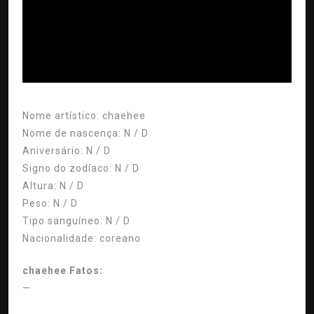
ad
Nome artístico:
chaehee
Nome de nascença:
N / D
Aniversário:
N / D
Signo do zodíaco:
N / D
Altura:
N / D
Peso:
N / D
Tipo sanguíneo:
N / D
Nacionalidade:
coreano
chaehee Fatos:
—