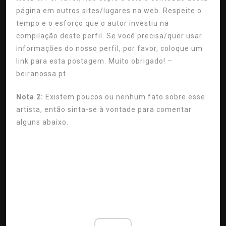
página em outros sites/lugares na web. Respeite o
tempo e o esforço que o autor investiu na
compilação deste perfil. Se você precisa/quer usar
informações do nosso perfil, por favor, coloque um
link para esta postagem. Muito obrigado!
–
beiranossa.pt
Nota 2:
Existem poucos ou nenhum fato sobre esse
artista, então sinta-se à vontade para comentar
alguns abaixo.