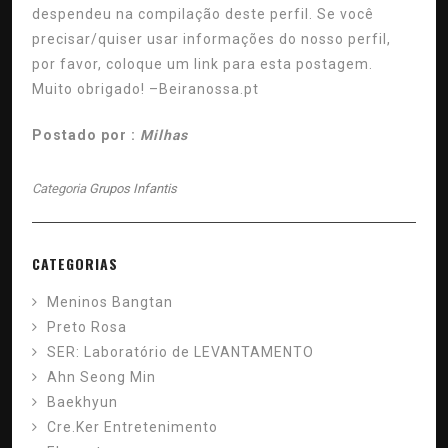
despendeu na compilação deste perfil. Se você
precisar/quiser usar informações do nosso perfil,
por favor, coloque um link para esta postagem.
Muito obrigado! –Beiranossa.pt
Postado por :
Milhas
Categoria
Grupos Infantis
CATEGORIAS
Meninos Bangtan
Preto Rosa
SER: Laboratório de LEVANTAMENTO
Ahn Seong Min
Baekhyun
Cre.Ker Entretenimento