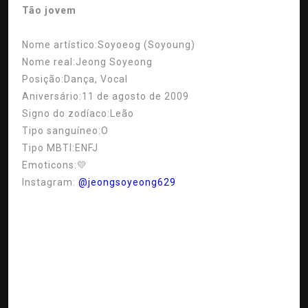
Tão jovem
Nome artístico:
Soyoeog (Soyoung)
Nome real:
Jeong Soyeong
Posição:
Dança, Vocal
Aniversário:
11 de agosto de 2009
Signo do zodíaco:
Leão
Tipo sanguíneo:
O
Tipo MBTI:
ENFJ
Emoticons:
💛
Instagram:
@jeongsoyeong629