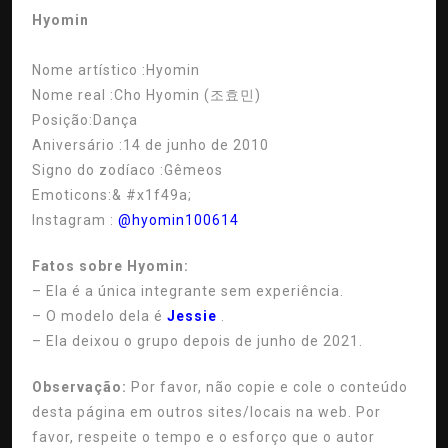
Hyomin
Nome artístico :
Hyomin
Nome real :
Cho Hyomin (조효민)
Posição:
Dança
Aniversário :
14 de junho de 2010
Signo do zodíaco :
Gêmeos
Emoticons:
& #x1f49a;
Instagram :
@hyomin100614
Fatos sobre Hyomin:
– Ela é a única integrante sem experiência.
– O modelo dela é
Jessie
.
– Ela deixou o grupo depois de junho de 2021.
Observação:
Por favor, não copie e cole o conteúdo
desta página em outros sites/locais na web. Por
favor, respeite o tempo e o esforço que o autor