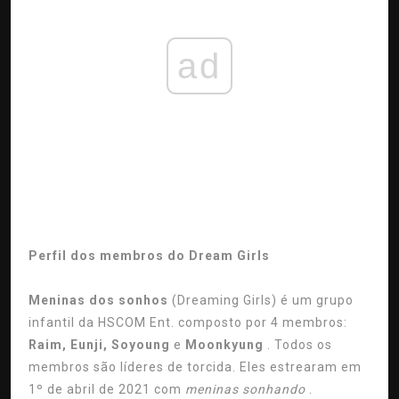
ad
Perfil dos membros do Dream Girls
Meninas dos sonhos
(Dreaming Girls) é um grupo
infantil da HSCOM Ent. composto por 4 membros:
Raim, Eunji, Soyoung
e
Moonkyung
. Todos os
membros são líderes de torcida. Eles estrearam em
1º de abril de 2021 com
meninas sonhando
.