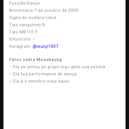
Posição:
Dança
Aniversário:
7 de outubro de 2009
Signo do zodíaco:
Libra
Tipo sanguíneo:
B
Tipo MBTI:
É P
Emoticons:
–
Instagram:
@ieunji1007
Fatos sobre Moonkyung:
– Ela se juntou ao grupo logo após sua estreia.
– Ela fez performance de dança.
– Ela é o membro mais baixo.