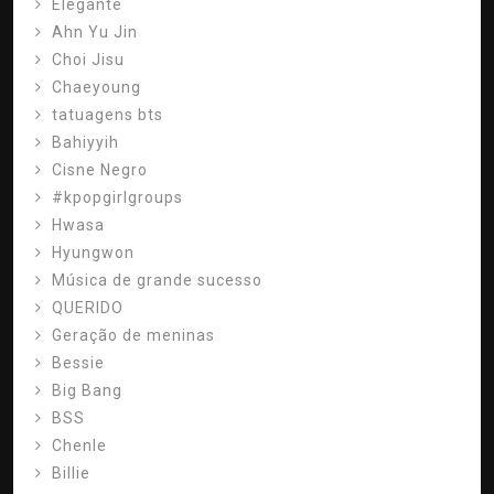
Elegante
Ahn Yu Jin
Choi Jisu
Chaeyoung
tatuagens bts
Bahiyyih
Cisne Negro
#kpopgirlgroups
Hwasa
Hyungwon
Música de grande sucesso
QUERIDO
Geração de meninas
Bessie
Big Bang
BSS
Chenle
Billie