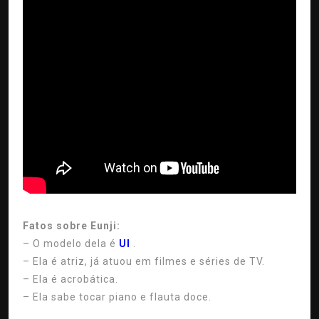
Fatos sobre Eunji:
– O modelo dela é
UI
.
– Ela é atriz, já atuou em filmes e séries de TV.
– Ela é acrobática.
– Ela sabe tocar piano e flauta doce.