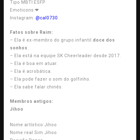
Tipo MBTI:
ESFP
Emoticons:
❤
Instagram:
@cal0730
Fatos sobre Raim:
– Ela é ex-membro do grupo infantil
doce dos
sonhos
.
– Ela está na equipe SK Cheerleader desde 2017.
– Ela é boa em atuar.
– Ela é acrobática.
– Ela pode fazer o som do golfinho.
– Ela sabe falar chinês.
Membros antigos:
Jihoo
Nome artístico:
Jihoo
Nome real:
Sim Jihoo