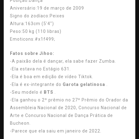
Posição:
Dança
Aniversário:
19 de março de 2009
Signo do zodíaco:
Peixes
Altura:
163cm (5'4″)
Peso:
50 kg (110 libras)
Emoticons:
#x1f499;
Fatos sobre Jihoo:
-A paixão dela é dançar, ela sabe fazer Zumba.
-Ela estava no Estágio 631.
-Ela é boa em edição de vídeo Tiktok.
-Ela é ex-integrante do
Garota gelatinosa
.
-Seu modelo é
BTS
.
-Ela ganhou o 2º prêmio no 27º Prêmio do Orador da
Assembleia Nacional de 2020, Concurso Nacional de
Arte e Concurso Nacional de Dança Prática de
Bucheon.
-Parece que ela saiu em janeiro de 2022.