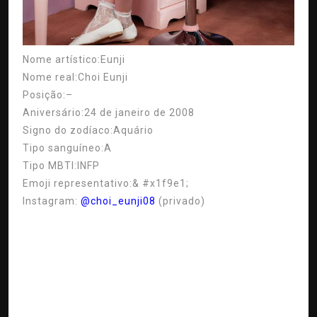
Nome artístico:
Eunji
Nome real:
Choi Eunji
Posição:
–
Aniversário:
24 de janeiro de 2008
Signo do zodíaco:
Aquário
Tipo sanguíneo:
A
Tipo MBTI:
INFP
Emoji representativo:
& #x1f9e1;
Instagram:
@choi_eunji08
(privado)