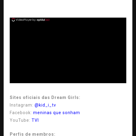
ad
Sites oficiais das Dream Girls:
Instagram:
@kid_i_tv
Facebook:
meninas que sonham
YouTube:
TVI
Perfis de membros: