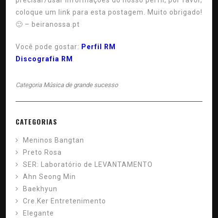
precisar/usar informações do nosso perfil, por favor,
coloque um link para esta postagem. Muito obrigado!
🙂
–
beiranossa.pt
Você pode gostar:
Perfil RM
Discografia RM
Categoria
Música de grande sucesso
CATEGORIAS
Meninos Bangtan
Preto Rosa
SER: Laboratório de LEVANTAMENTO
Ahn Seong Min
Baekhyun
Cre.Ker Entretenimento
Elegante