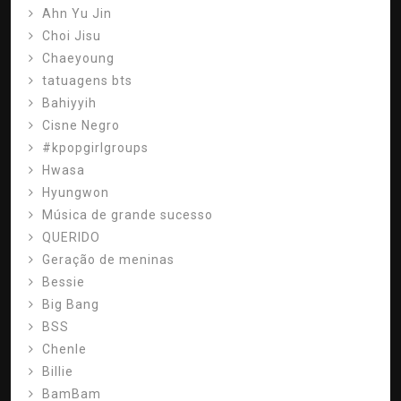
Ahn Yu Jin
Choi Jisu
Chaeyoung
tatuagens bts
Bahiyyih
Cisne Negro
#kpopgirlgroups
Hwasa
Hyungwon
Música de grande sucesso
QUERIDO
Geração de meninas
Bessie
Big Bang
BSS
Chenle
Billie
BamBam