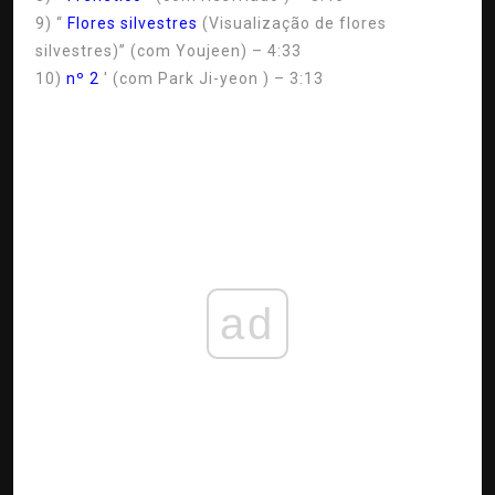
9) “
Flores silvestres
(Visualização de flores
silvestres)” (com Youjeen) – 4:33
10)
nº 2
' (com Park Ji-yeon ) – 3:13
ad