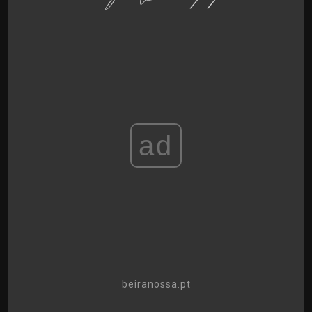
ad
beiranossa.pt