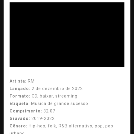
ad
Artista:
RM
Lançado:
2 de dezembro de 2022
Formato:
CD, baixar, streaming
Etiqueta:
Música de grande sucesso
Comprimento:
32:07
Gravado:
2019-2022
Gênero:
Hip-hop, folk, R&B alternativo, pop, pop
urbano