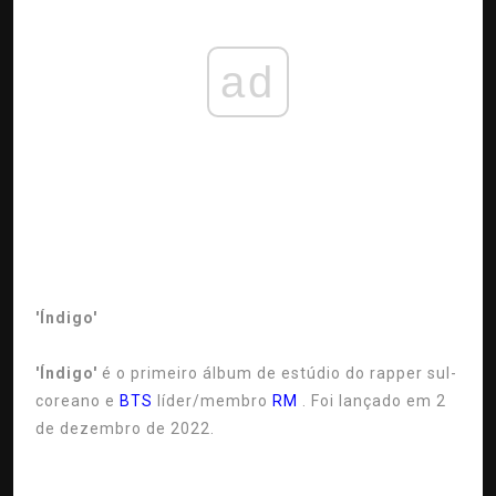
ad
'Índigo'
'Índigo'
é o primeiro álbum de estúdio do rapper sul-
coreano e
BTS
líder/membro
RM
. Foi lançado em 2
de dezembro de 2022.