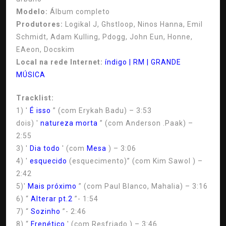
Modelo:
Álbum completo
Produtores:
Logikal J, Ghstloop, Ninos Hanna, Emil
Schmidt, Adam Kulling, Pdogg, John Eun, Honne,
EAeon, Docskim
Local na rede Internet:
índigo | RM | GRANDE
MÚSICA
Tracklist:
1) '
É isso
” (com Erykah Badu) – 3:53
dois) '
natureza morta
” (com Anderson .Paak) –
2:55
3) '
Dia todo
' (com
Mesa
) – 3:06
4) '
esquecido
(esquecimento)” (com Kim Sawol ) –
2:42
5)'
Mais próximo
” (com Paul Blanco, Mahalia) – 3:16
6) “
Alterar pt.2
”- 1:54
7) “
Sozinho
”- 2:46
8) “
Frenético
' (com Resfriado ) – 3:46