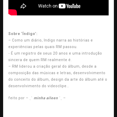
Sobre ‘Índigo’:
– Como um diário, Indigo narra as histórias e
experiências pelas quais RM passou.
- É um registro de seus 20 anos e uma introdução
sincera de quem RM realmente é.
– RM liderou a criação geral do álbum, desde a
composição das músicas e letras, desenvolvimento
do conceito do álbum, design da arte do álbum até o
desenvolvimento do videoclipe…
feito por
–
ˏˋ
minha aileen
ˊˎ
–