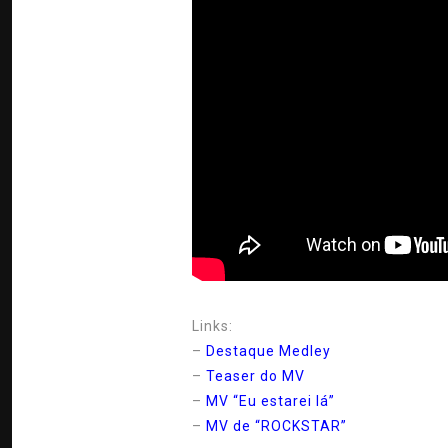
Links:
–
Destaque Medley
–
Teaser do MV
–
MV “Eu estarei lá”
–
MV de “ROCKSTAR”