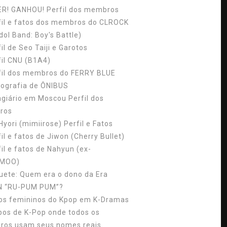
ER! GANHOU! Perfil dos membros
fil e fatos dos membros do CLROCK
dol Band: Boy's Battle)
il de Seo Taiji e Garotos
fil CNU (B1A4)
fil dos membros do FERRY BLUE
cografia de ÔNIBUS
agiário em Moscou Perfil dos
ros
Hyori (mimiirose) Perfil e Fatos
il e fatos de Jiwon (Cherry Bullet)
fil e fatos de Nahyun (ex-
MOO)
uete: Quem era o dono da Era
N “RU-PUM PUM”?
los femininos do Kpop em K-Dramas
pos de K-Pop onde todos os
os usam seus nomes reais