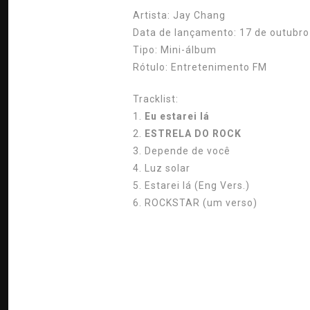
Artista:
Jay Chang
Data de lançamento:
17 de outubro
Tipo:
Mini-álbum
Rótulo:
Entretenimento FM
Tracklist:
1.
Eu estarei lá
2.
ESTRELA DO ROCK
3. Depende de você
4. Luz solar
5. Estarei lá (Eng Vers.)
6. ROCKSTAR (um verso)