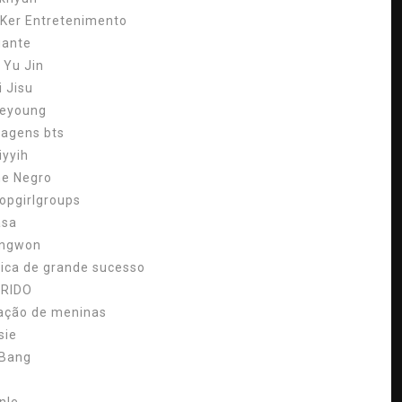
.Ker Entretenimento
gante
 Yu Jin
i Jisu
eyoung
uagens bts
iyyih
ne Negro
opgirlgroups
asa
ngwon
ica de grande sucesso
RIDO
ação de meninas
sie
 Bang
S