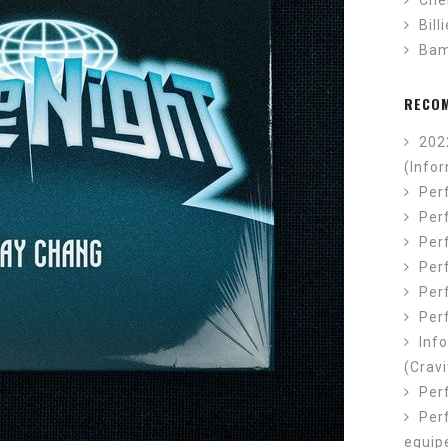
Che
Bill
Ba
RECO
202
(Info
Per
Perf
Perf
Per
Per
Per
Inf
(Cravi
Per
Per
equip