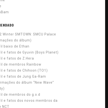
nle
ie
mBam
MENDADO
2 Winter SMTOWN: SMCU Palace
rmações do álbum)
fil baixo de Ethan
il e fatos de Gyuvin (Boys Planet)
il e fatos de Z.Hera
fil de membros Rainbow
fil e fatos de Chihoon (TO1)
fil e fatos de Jung Ga-Ram
ormações do álbum “New Wave”
ty)
fil de membros do g.o.d
fil e fatos dos novos membros da
e NCT