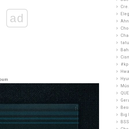
Cre
Ele
ad
Ahn
Cho
Cha
tat
Bah
Cis
#kp
Hw
Hyu
lbum
Mús
QUE
Ger
Bes
Big
BS