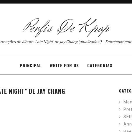
Perfis De Kpop
ormações do álbum 'Late Night' de Jay Chang (atualizadas!) - Entreteniment
PRINCIPAL
WRITE FOR US
CATEGORIAS
TE NIGHT” DE JAY CHANG
CATEG
Men
Pre
SER
Ahn
Bae