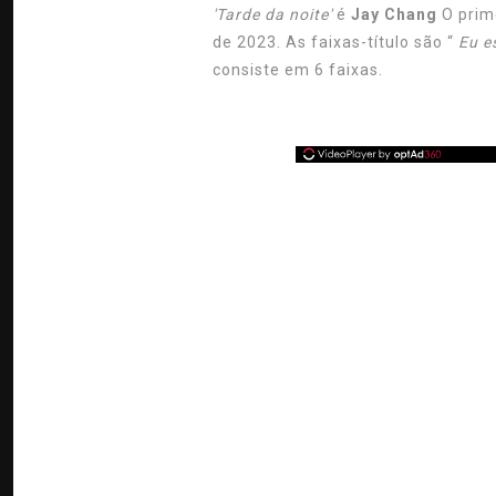
'Tarde da noite'
é
Jay Chang
O prim
de 2023. As faixas-título são “
Eu es
consiste em 6 faixas.