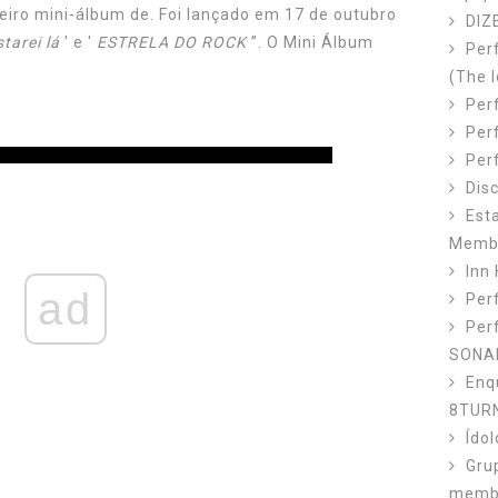
eiro mini-álbum de. Foi lançado em 17 de outubro
DIZ
tarei lá
' e '
ESTRELA DO ROCK
”. O Mini Álbum
Per
(The I
Perf
Per
Per
Dis
Est
Memb
Inn 
ad
Perf
Per
SONA
Enq
8TUR
Ído
Gru
membr