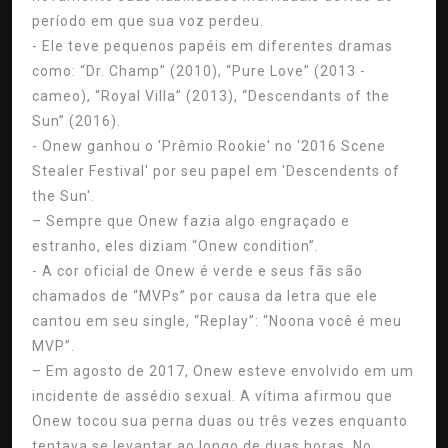
período em que sua voz perdeu.
- Ele teve pequenos papéis em diferentes dramas
como: “Dr. Champ” (2010), “Pure Love” (2013 -
cameo), “Royal Villa” (2013), “Descendants of the
Sun” (2016).
- Onew ganhou o 'Prêmio Rookie' no '2016 Scene
Stealer Festival' por seu papel em 'Descendents of
the Sun'.
– Sempre que Onew fazia algo engraçado e
estranho, eles diziam “Onew condition”.
- A cor oficial de Onew é verde e seus fãs são
chamados de “MVPs” por causa da letra que ele
cantou em seu single, “Replay”: “Noona você é meu
MVP”.
– Em agosto de 2017, Onew esteve envolvido em um
incidente de assédio sexual. A vítima afirmou que
Onew tocou sua perna duas ou três vezes enquanto
tentava se levantar ao longo de duas horas. No