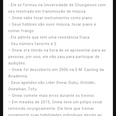
- Ele se formou na Universidade de Chungwoon com
seu mestrado em transmissão de música.
– Onew sabe tocar instrumentos como piano.
– Seus hobbies são ouvir música, tocar piano e
comer frango.
- Ele admite que tem uma resistência fraca.
- Seu número favorito é 2.
– Onew era tímido na hora de se apresentar para as
pessoas, por isso, ele não saiu para participar de
audições.
– Onew foi descoberto em 2006 na S.M. Casting da
Academia.
- Seus apelidos são Líder Onew, Dubu, Ontokki,
Onewhan, Tofu.
– Onew comete mais erros durante os treinos.
– Em meados de 2015, Onew teve um pólipo vocal
removido cirurgicamente. Ele teve que treinar
novamente suas habilidades individuais devido ao