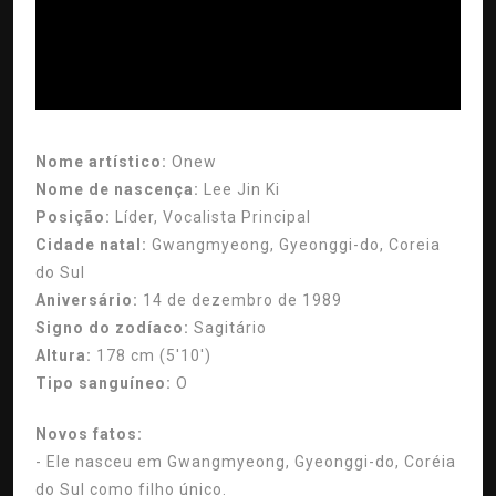
Nome artístico:
Onew
Nome de nascença:
Lee Jin Ki
Posição:
Líder, Vocalista Principal
Cidade natal:
Gwangmyeong, Gyeonggi-do, Coreia
do Sul
Aniversário:
14 de dezembro de 1989
Signo do zodíaco:
Sagitário
Altura:
178 cm (5'10')
Tipo sanguíneo:
O
Novos fatos:
- Ele nasceu em Gwangmyeong, Gyeonggi-do, Coréia
do Sul como filho único.