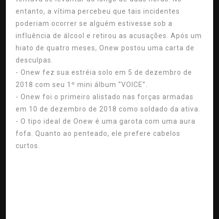
entanto, a vítima percebeu que tais incidentes
poderiam ocorrer se alguém estivesse sob a
influência de álcool e retirou as acusações. Após um
hiato de quatro meses, Onew postou uma carta de
desculpas.
- Onew fez sua estréia solo em 5 de dezembro de
2018 com seu 1º mini álbum “VOICE”.
- Onew foi o primeiro alistado nas forças armadas
em 10 de dezembro de 2018 como soldado da ativa.
- O tipo ideal de Onew é uma garota com uma aura
fofa. Quanto ao penteado, ele prefere cabelos
curtos.