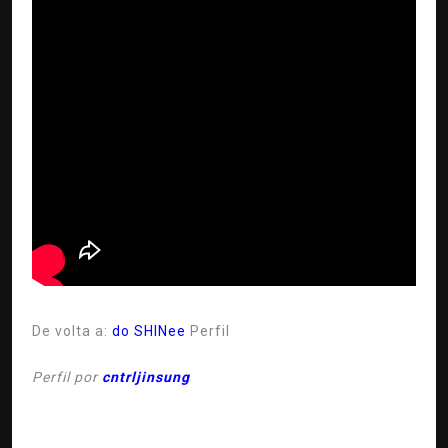
De volta a:
do SHINee
Perfil
Perfil por
cntrljinsung