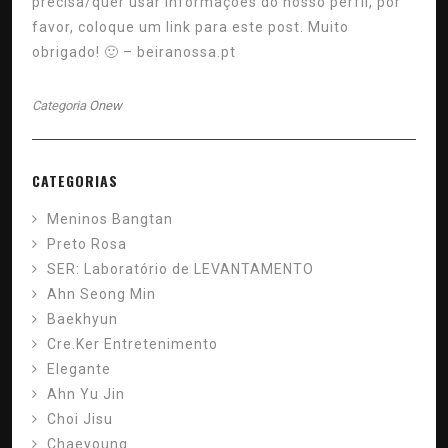
precisa/quer usar informações do nosso perfil, por
favor, coloque um link para este post. Muito
obrigado! 🙂 – beiranossa.pt
Categoria
Onew
CATEGORIAS
Meninos Bangtan
Preto Rosa
SER: Laboratório de LEVANTAMENTO
Ahn Seong Min
Baekhyun
Cre.Ker Entretenimento
Elegante
Ahn Yu Jin
Choi Jisu
Chaeyoung