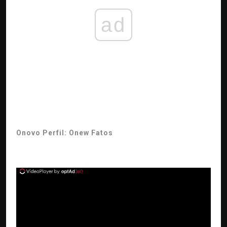
ad
Onovo Perfil: Onew Fatos
ad