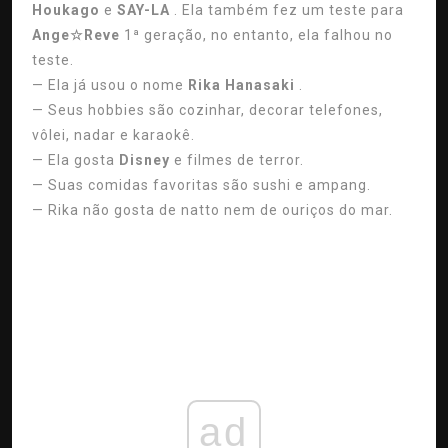
Houkago
e
SAY-LA
. Ela também fez um teste para
Ange☆Reve
1ª geração, no entanto, ela falhou no
teste.
— Ela já usou o nome
Rika Hanasaki
.
— Seus hobbies são cozinhar, decorar telefones,
vôlei, nadar e karaokê.
— Ela gosta
Disney
e filmes de terror.
— Suas comidas favoritas são sushi e ampang.
— Rika não gosta de natto nem de ouriços do mar.
ad