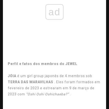
ad
Perfil e fatos dos membros do JEWEL
JÓIA
é um girl group japonês de 4 membros sob
TERRA DAS MARAVILHAS
. Eles foram formados em
fevereiro de 2023 e estrearam em 9 de março de
2023 com
“Oshi Oshi Oshichaeba?”
.