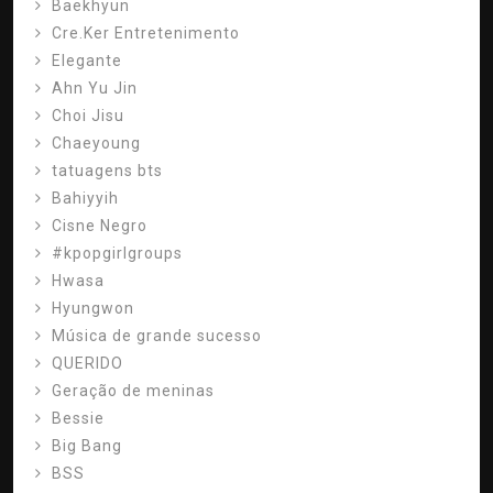
Baekhyun
Cre.Ker Entretenimento
Elegante
Ahn Yu Jin
Choi Jisu
Chaeyoung
tatuagens bts
Bahiyyih
Cisne Negro
#kpopgirlgroups
Hwasa
Hyungwon
Música de grande sucesso
QUERIDO
Geração de meninas
Bessie
Big Bang
BSS