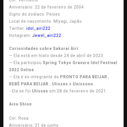
Cor:
Vermelho
Aniversário:
22 de fevereiro de 2004
Signo do zodíaco:
Peixes
Local de nascimento:
Miyagi, Japão
Twitter:
idol_airi222
Instagram:
Jewel_airi222
Curiosidades sobre Sakurai Airi:
— Ela está em hiato desde 24 de abril de 2023.
— Ela participou
Spring Tokyo Gravure Idol Festival
2022 Online
.
— Ela é ex-integrante do
PRONTO PARA BEIJAR
,
BEBÊ PARA BEIJAR
,
Ulisses
e
Uníssono
.
- Ela se foi
Ulisses
em 28 de fevereiro de 2021.
Aisu Shion
Cor:
Rosa
Aniversário:
21 de junho