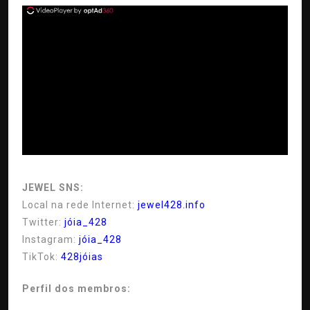
ad
JEWEL SNS:
Local na rede Internet:
jewel428.info
Twitter:
jóia_428
Instagram:
jóia_428
TikTok:
428jóias
Perfil dos membros: