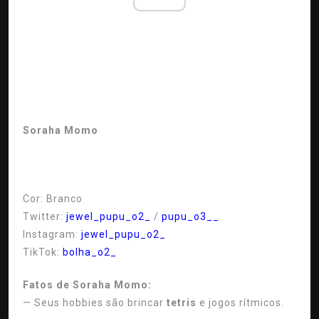
Soraha Momo
Cor:
Branco
Twitter:
jewel_pupu_o2_
/
pupu_o3__
Instagram:
jewel_pupu_o2_
TikTok:
bolha_o2_
Fatos de Soraha Momo:
— Seus hobbies são brincar
tetris
e jogos rítmicos.