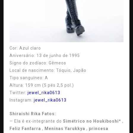
Cor:
Azul claro
Aniversário:
13 de junho de 1995
Signo do zodíaco:
Gêmeos
Local de nascimento:
Tóquio, Japão
Tipo sanguíneo:
A
Altura:
159 cm (5 pés 2,5 pol.)
Twitter:
jewel_rika0613
Instagram:
jewel_rika0613
Shiraishi Rika Fatos:
— Ela é ex-integrante do
Simétrico no Houkiboshi*
,
Feliz Fanfarra
,
Meninas Yarukkya
,
princesa