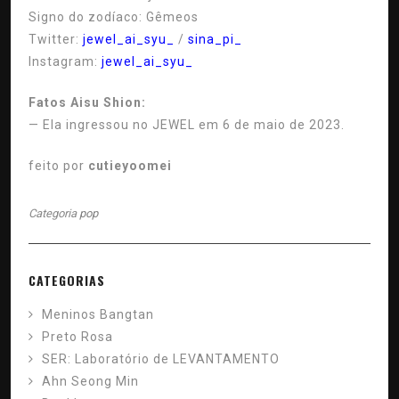
Signo do zodíaco:
Gêmeos
Twitter:
jewel_ai_syu_
/
sina_pi_
Instagram:
jewel_ai_syu_
Fatos Aisu Shion:
— Ela ingressou no JEWEL em 6 de maio de 2023.
feito por
cutieyoomei
Categoria
pop
CATEGORIAS
Meninos Bangtan
Preto Rosa
SER: Laboratório de LEVANTAMENTO
Ahn Seong Min