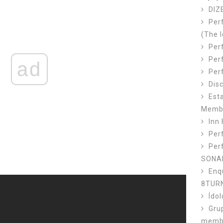
DIZ
Per
(The I
Perf
Per
ad
Per
Dis
Est
Memb
Inn 
Perf
Per
SONA
Enq
8TUR
Ído
Gru
membr