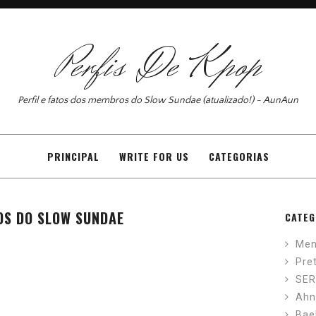
Perfis De Kpop
Perfil e fatos dos membros do Slow Sundae (atualizado!) - AunAun
PRINCIPAL
WRITE FOR US
CATEGORIAS
OS DO SLOW SUNDAE
CATEG
Men
Pre
SER
Ahn
Bae