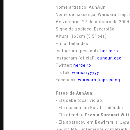
Nome artístico:
AunAun
Nome de nascença:
Warisara Tiapr
Aniversário:
27 de outubro de 2004
Signo do zodíaco:
Escorpião
Altura:
165cm (5'5″ pés)
Etnia:
tailandês
Instagram (pessoal):
herdeiro
Instagram (oficial):
aunaun.cac
Twitter:
herdeiro
TikTok:
warisaryyyyy
Facebook:
warisara.tiaprasong
Fatos de AunAun:
- Ela sabe tocar violão.
- Ela nasceu em Korat, Tailândia.
- Ela atendeu
Escola Suranari Wit
- Ela apareceu em
Bowlmm
's'
Liga
amo?
” MV, juntamente com
Bambi