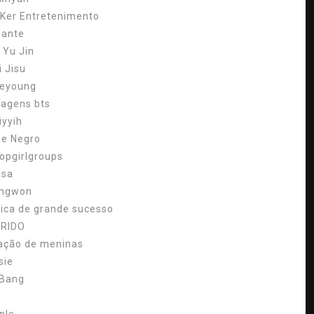
.Ker Entretenimento
gante
 Yu Jin
i Jisu
eyoung
uagens bts
iyyih
ne Negro
opgirlgroups
asa
ngwon
ica de grande sucesso
RIDO
ação de meninas
sie
 Bang
S