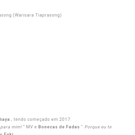
asong (Warisara Tiaprasong)
thaya
, tendo começado em 2017.
 para mim!
” MV e
Bonecas de Fadas
''
Porque eu te
e
Fuki
.