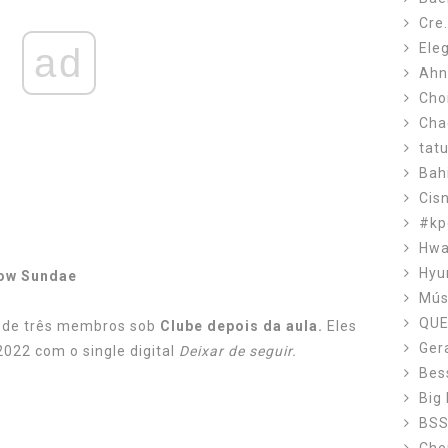
Cre
Ele
ad
Ahn
Cho
Cha
tat
Bah
Cis
#kp
Hw
Hyu
low Sundae
Mús
QUE
 de três membros sob
Clube depois da aula.
Eles
Ger
022 com o single digital
Deixar de seguir.
Bes
Big
BS