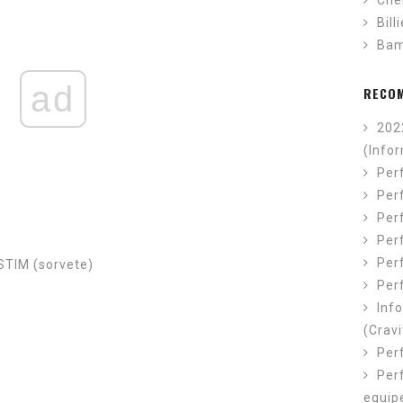
Che
Bill
Ba
ad
RECO
202
(Info
Per
Perf
Perf
Per
Per
STIM (sorvete)
Per
Inf
(Cravi
Per
Per
equip