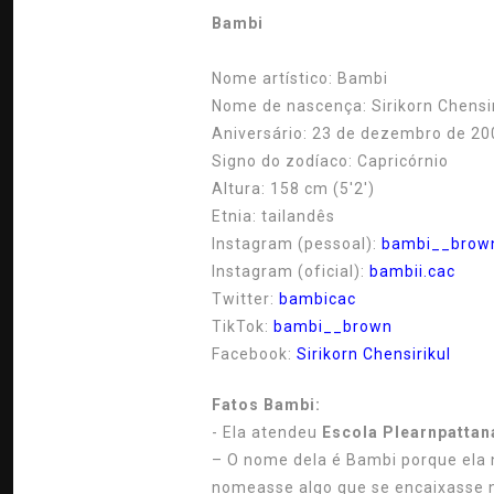
Bambi
Nome artístico:
Bambi
Nome de nascença:
Sirikorn Chensir
Aniversário:
23 de dezembro de 20
Signo do zodíaco:
Capricórnio
Altura:
158 cm (5'2')
Etnia:
tailandês
Instagram (pessoal):
bambi__brow
Instagram (oficial):
bambii.cac
Twitter:
bambicac
TikTok:
bambi__brown
Facebook:
Sirikorn Chensirikul
Fatos Bambi:
- Ela atendeu
Escola Plearnpattan
– O nome dela é Bambi porque ela n
nomeasse algo que se encaixasse 