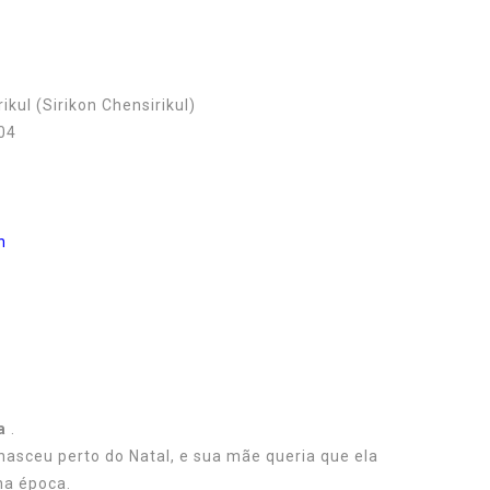
ikul (Sirikon Chensirikul)
04
n
a
.
asceu perto do Natal, e sua mãe queria que ela
na época.