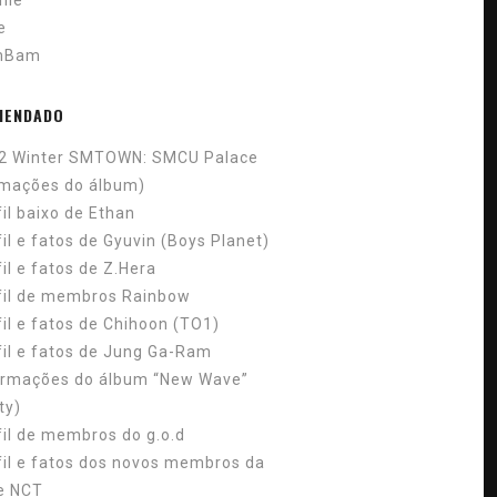
nle
ie
mBam
MENDADO
2 Winter SMTOWN: SMCU Palace
rmações do álbum)
fil baixo de Ethan
il e fatos de Gyuvin (Boys Planet)
il e fatos de Z.Hera
fil de membros Rainbow
fil e fatos de Chihoon (TO1)
fil e fatos de Jung Ga-Ram
ormações do álbum “New Wave”
ty)
fil de membros do g.o.d
fil e fatos dos novos membros da
e NCT