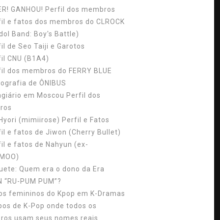
ER! GANHOU! Perfil dos membros
fil e fatos dos membros do CLROCK
dol Band: Boy's Battle)
il de Seo Taiji e Garotos
fil CNU (B1A4)
fil dos membros do FERRY BLUE
cografia de ÔNIBUS
agiário em Moscou Perfil dos
ros
Hyori (mimiirose) Perfil e Fatos
il e fatos de Jiwon (Cherry Bullet)
fil e fatos de Nahyun (ex-
MOO)
uete: Quem era o dono da Era
N “RU-PUM PUM”?
los femininos do Kpop em K-Dramas
pos de K-Pop onde todos os
os usam seus nomes reais