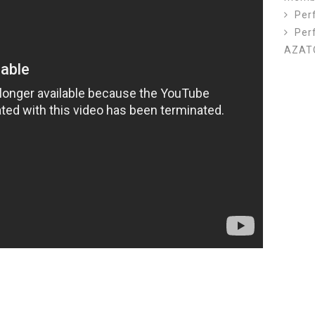
Per
Per
AZAT