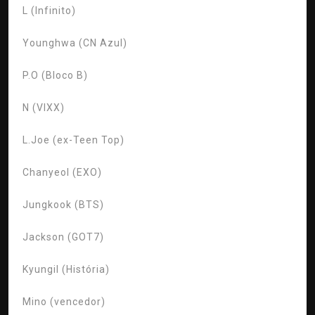
L (Infinito)
Younghwa (CN Azul)
P.O (Bloco B)
N (VIXX)
L.Joe (ex-Teen Top)
Chanyeol (EXO)
Jungkook (BTS)
Jackson (GOT7)
Kyungil (História)
Mino (vencedor)