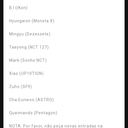
B.I (iKon)
Hyungwon (Monsta X)
Mingyu (Dezessete)
Taeyong (NCT 127)
Mark (Sonho NCT)
Xiao (UP10TION)
Zuho (SF9)
Cha Eunwoo (ASTRO)
Queimando (Pentagon)
NOTA:
Por favor, não peça novas entradas na