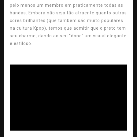
pelo menos um membro em praticamente todas as
bandas. Embora não seja tão atraente quanto outras
cores brilhantes (que também são muito populares
na cultura Kpop), temos que admitir que o preto tem
seu charme, dando ao seu “dono” um visual elegante
e estiloso.
ad