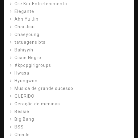
Cre.Ker Entretenimento
Elegante
Ahn Yu Jin
Choi Jisu
Chaeyoung
tatuagens bts
Bahiyyih
Cisne Negro
#kpopgirlgroups
Hwasa
Hyungwon
Música de grande sucesso
QUERIDO
Geração de meninas
Bessie
Big Bang
BSS
Chenle