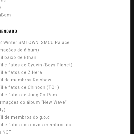
nle
ie
mBam
MENDADO
2 Winter SMTOWN: SMCU Palace
rmações do álbum)
fil baixo de Ethan
il e fatos de Gyuvin (Boys Planet)
il e fatos de Z.Hera
fil de membros Rainbow
fil e fatos de Chihoon (TO1)
fil e fatos de Jung Ga-Ram
ormações do álbum “New Wave”
ty)
fil de membros do g.o.d
fil e fatos dos novos membros da
e NCT