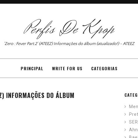
Perfis De Kpop
'Zero : Fever Part.2' (ATEEZ) Informações do álbum (atualizado!) - ATEEZ
PRINCIPAL
WRITE FOR US
CATEGORIAS
EEZ) INFORMAÇÕES DO ÁLBUM
CATEG
Men
Pre
SER
Ahn
Bae