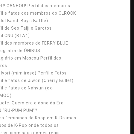
ER! GANHOU! Perfil dos membros
fil e fatos dos membros do CLROCK
dol Band: Boy's Battle)
il de Seo Taiji e Garotos
fil CNU (B1A4)
fil dos membros do FERRY BLUE
cografia de ÔNIBUS
agiário em Moscou Perfil dos
ros
Hyori (mimiirose) Perfil e Fatos
il e fatos de Jiwon (Cherry Bullet)
fil e fatos de Nahyun (ex-
MOO)
uete: Quem era o dono da Era
N “RU-PUM PUM”?
los femininos do Kpop em K-Dramas
pos de K-Pop onde todos os
os usam seus nomes reais