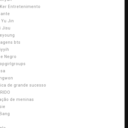
.Ker Entretenimento
gante
 Yu Jin
i Jisu
eyoung
uagens bts
iyyih
ne Negro
opgirlgroups
asa
ngwon
ica de grande sucesso
RIDO
ação de meninas
sie
 Bang
S