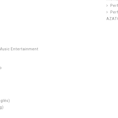
Per
Per
AZAT
Music Entertainment
co
nglês)
g)