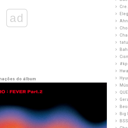
Cre
Ele
ad
Ahn
Cho
Cha
tat
Bah
Cis
#kp
Hw
Hyu
rmações do álbum
Mús
QUE
Ger
Bes
Big
BS