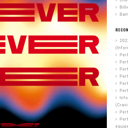
Che
Bill
Ba
RECO
202
(Info
Per
Perf
Perf
Per
Per
Per
Inf
(Cravi
Per
Per
equip