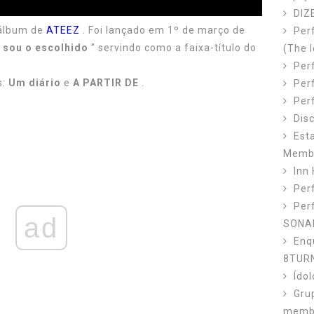
DIZ
-álbum de
ATEEZ
. Foi lançado em 1º de março de
Per
 sou o escolhido
” servindo como a faixa-título do
(The I
Perf
s:
Um diário
e
A PARTIR DE
.
Per
Per
Dis
Est
Memb
Inn 
Perf
Per
ad
SONA
Enq
8TUR
Ído
Gru
membr